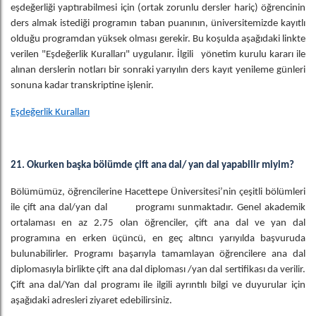
eşdeğerliği yaptırabilmesi için (ortak zorunlu dersler hariç) öğrencinin
ders almak istediği programın taban puanının, üniversitemizde kayıtlı
olduğu programdan yüksek olması gerekir. Bu koşulda aşağıdaki linkte
verilen "Eşdeğerlik Kuralları" uygulanır. İlgili yönetim kurulu kararı ile
alınan derslerin notları bir sonraki yarıyılın ders kayıt yenileme günleri
sonuna kadar transkriptine işlenir.
Eşdeğerlik Kuralları
21. Okurken başka bölümde çift ana dal/ yan dal yapabilir miyim?
Bölümümüz, öğrencilerine Hacettepe Üniversitesi’nin çeşitli bölümleri
ile çift ana dal/yan dal programı sunmaktadır. Genel akademik
ortalaması en az 2.75 olan öğrenciler, çift ana dal ve yan dal
programına en erken üçüncü, en geç altıncı yarıyılda başvuruda
bulunabilirler. Programı başarıyla tamamlayan öğrencilere ana dal
diplomasıyla birlikte çift ana dal diploması /yan dal sertifikası da verilir.
Çift ana dal/Yan dal programı ile ilgili ayrıntılı bilgi ve duyurular için
aşağıdaki adresleri ziyaret edebilirsiniz.