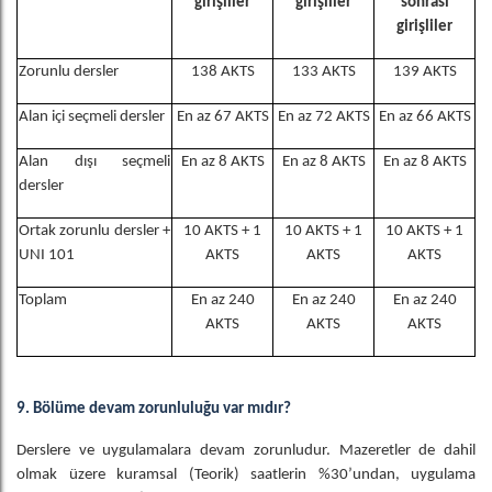
girişliler
girişliler
sonrası
girişliler
Zorunlu dersler
138 AKTS
133 AKTS
139 AKTS
Alan içi seçmeli dersler
En az 67 AKTS
En az 72 AKTS
En az 66 AKTS
Alan dışı seçmeli
En az 8 AKTS
En az 8 AKTS
En az 8 AKTS
dersler
Ortak zorunlu dersler +
10 AKTS + 1
10 AKTS + 1
10 AKTS + 1
UNI 101
AKTS
AKTS
AKTS
Toplam
En az 240
En az 240
En az 240
AKTS
AKTS
AKTS
9. Bölüme devam zorunluluğu var mıdır?
Derslere ve uygulamalara devam zorunludur. Mazeretler de dahil
olmak üzere kuramsal (Teorik) saatlerin %30’undan, uygulama