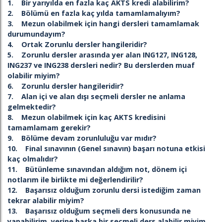
1. Bir yarıyılda en fazla kaç AKTS kredi alabilirim?
2. Bölümü en fazla kaç yılda tamamlamalıyım?
3. Mezun olabilmek için hangi dersleri tamamlamak
durumundayım?
4. Ortak Zorunlu dersler hangileridir?
5. Zorunlu dersler arasında yer alan ING127, ING128,
ING237 ve ING238 dersleri nedir? Bu derslerden muaf
olabilir miyim?
6. Zorunlu dersler hangileridir?
7. Alan içi ve alan dışı seçmeli dersler ne anlama
gelmektedir?
8. Mezun olabilmek için kaç AKTS kredisini
tamamlamam gerekir?
9. Bölüme devam zorunluluğu var mıdır?
10. Final sınavının (Genel sınavın) başarı notuna etkisi
kaç olmalıdır?
11. Bütünleme sınavından aldığım not, dönem içi
notlarım ile birlikte mi değerlendirilir?
12. Başarısız olduğum zorunlu dersi istediğim zaman
tekrar alabilir miyim?
13. Başarısız olduğum seçmeli ders konusunda ne
yapabilirim, yerine başka bir seçmeli ders alabilir miyim