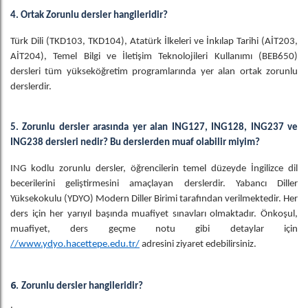
4. Ortak Zorunlu dersler hangileridir?
Türk Dili (TKD103, TKD104), Atatürk İlkeleri ve İnkılap Tarihi (AİT203,
AİT204), Temel Bilgi ve İletişim Teknolojileri Kullanımı (BEB650)
dersleri tüm yükseköğretim programlarında yer alan ortak zorunlu
derslerdir.
5. Zorunlu dersler arasında yer alan ING127, ING128, ING237 ve
ING238 dersleri nedir? Bu derslerden muaf olabilir miyim?
ING kodlu zorunlu dersler, öğrencilerin temel düzeyde İngilizce dil
becerilerini geliştirmesini amaçlayan derslerdir. Yabancı Diller
Yüksekokulu (YDYO) Modern Diller Birimi tarafından verilmektedir. Her
ders için her yarıyıl başında muafiyet sınavları olmaktadır. Önkoşul,
muafiyet, ders geçme notu gibi detaylar için
//www.ydyo.hacettepe.edu.tr/
adresini ziyaret edebilirsiniz.
6.
Zorunlu dersler hangileridir?